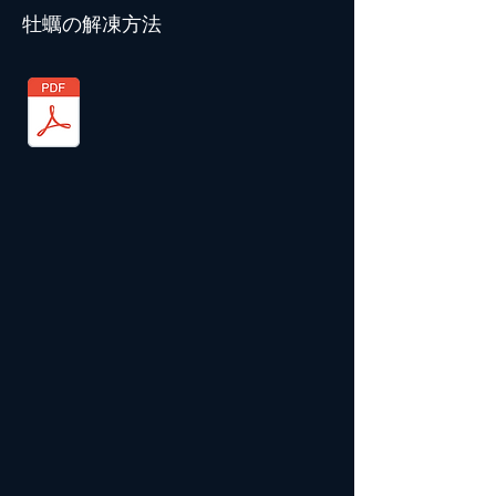
​牡蠣の解凍方法